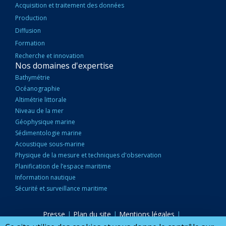
Acquisition et traitement des données
Production
Diffusion
Formation
Recherche et innovation
Nos domaines d'expertise
Bathymétrie
Océanographie
Altimétrie littorale
Niveau de la mer
Géophysique marine
Sédimentologie marine
Acoustique sous-marine
Physique de la mesure et techniques d'observation
Planification de l’espace maritime
Information nautique
Sécurité et surveillance maritime
Presse
|
Plan du site
|
Mentions légales
|
PIED
Accessibilité : partiellement conforme
|
Marchés publics
|