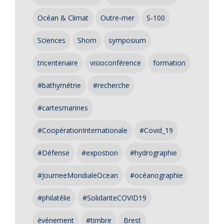
Océan & Climat
Outre-mer
S-100
Sciences
Shom
symposium
tricentenaire
visioconférence
formation
#bathymétrie
#recherche
#cartesmarines
#CoopérationInternationale
#Covid_19
#Défense
#expostion
#hydrographie
#JourneeMondialeOcean
#océanographie
#philatélie
#SolidariteCOVID19
événement
#timbre
Brest