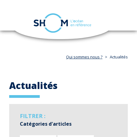
Panneau de gestion des cookies
Toggle
navigation
Aller
au
contenu
principal
Qui sommes nous ?
Actualités
Actualités
FILTRER :
Catégories d'articles