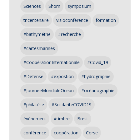
Sciences
Shom
symposium
tricentenaire
visioconférence
formation
#bathymétrie
#recherche
#cartesmarines
#CoopérationInternationale
#Covid_19
#Défense
#expostion
#hydrographie
#JourneeMondialeOcean
#océanographie
#philatélie
#SolidariteCOVID19
événement
#timbre
Brest
conférence
coopération
Corse