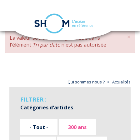
Panneau de gestion des cookies
Toggle
navigation
Aller
×
MESSAGE
La valeur soumise
changed DESC
dans
au
D'ERREUR
l'élément
Tri par date
n'est pas autorisée
contenu
principal
Qui sommes nous ?
Actualités
FILTRER :
Catégories d'articles
- Tout -
300 ans