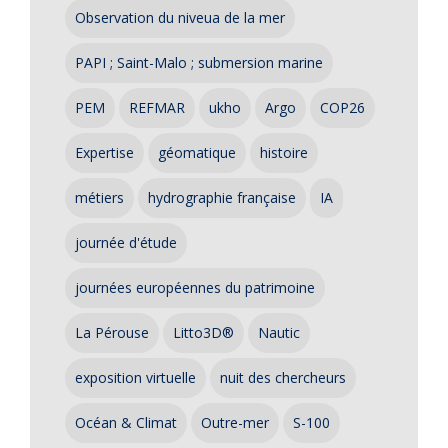
Observation du niveua de la mer
PAPI ; Saint-Malo ; submersion marine
PEM
REFMAR
ukho
Argo
COP26
Expertise
géomatique
histoire
métiers
hydrographie française
IA
journée d'étude
journées européennes du patrimoine
La Pérouse
Litto3D®
Nautic
exposition virtuelle
nuit des chercheurs
Océan & Climat
Outre-mer
S-100