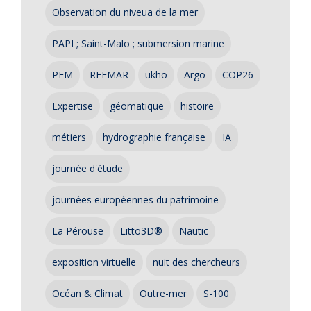
Observation du niveua de la mer
PAPI ; Saint-Malo ; submersion marine
PEM
REFMAR
ukho
Argo
COP26
Expertise
géomatique
histoire
métiers
hydrographie française
IA
journée d'étude
journées européennes du patrimoine
La Pérouse
Litto3D®
Nautic
exposition virtuelle
nuit des chercheurs
Océan & Climat
Outre-mer
S-100