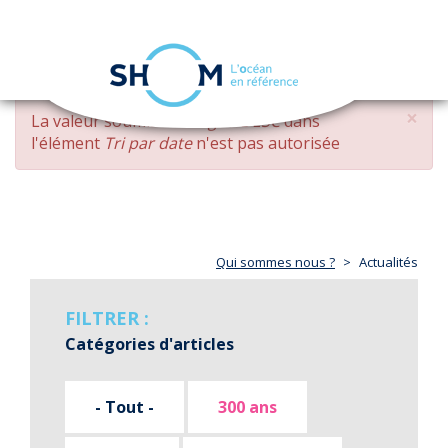
Panneau de gestion des cookies
Toggle
navigation
Aller
×
MESSAGE
La valeur soumise
changed DESC
dans
au
D'ERREUR
l'élément
Tri par date
n'est pas autorisée
contenu
principal
Qui sommes nous ?
Actualités
FILTRER :
Catégories d'articles
- Tout -
300 ans