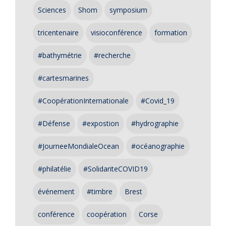
Sciences
Shom
symposium
tricentenaire
visioconférence
formation
#bathymétrie
#recherche
#cartesmarines
#CoopérationInternationale
#Covid_19
#Défense
#expostion
#hydrographie
#JourneeMondialeOcean
#océanographie
#philatélie
#SolidariteCOVID19
événement
#timbre
Brest
conférence
coopération
Corse