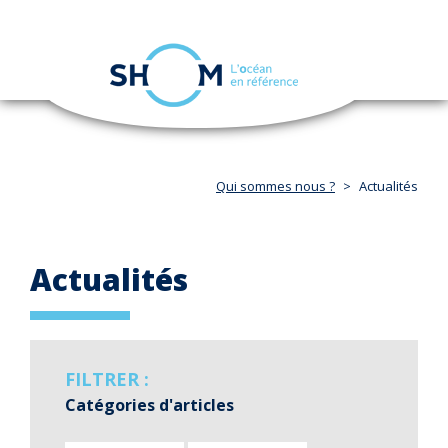
Panneau de gestion des cookies
Toggle
navigation
Aller
au
contenu
principal
Qui sommes nous ?
Actualités
Actualités
FILTRER :
Catégories d'articles