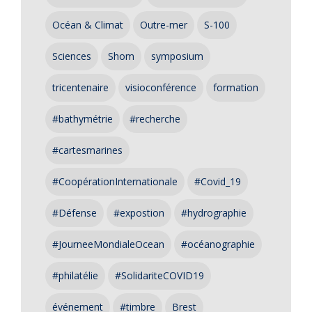
Océan & Climat
Outre-mer
S-100
Sciences
Shom
symposium
tricentenaire
visioconférence
formation
#bathymétrie
#recherche
#cartesmarines
#CoopérationInternationale
#Covid_19
#Défense
#expostion
#hydrographie
#JourneeMondialeOcean
#océanographie
#philatélie
#SolidariteCOVID19
événement
#timbre
Brest