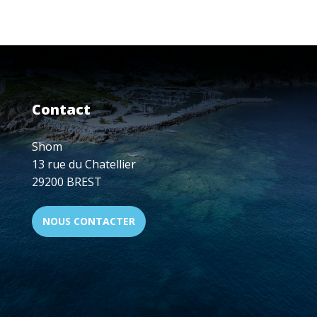
SHOM,
ACTEUR-
CLÉ
DE
LA
PLANIFICATION
DE
Contact
L’ESPACE
MARITIME
EUROPÉEN
Shom
13 rue du Chatellier
29200 BREST
NOUS CONTACTER