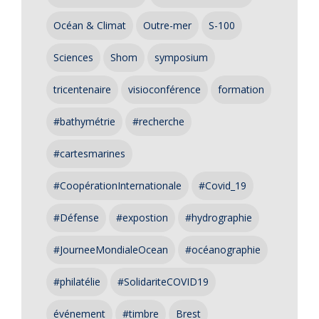
Océan & Climat
Outre-mer
S-100
Sciences
Shom
symposium
tricentenaire
visioconférence
formation
#bathymétrie
#recherche
#cartesmarines
#CoopérationInternationale
#Covid_19
#Défense
#expostion
#hydrographie
#JourneeMondialeOcean
#océanographie
#philatélie
#SolidariteCOVID19
événement
#timbre
Brest