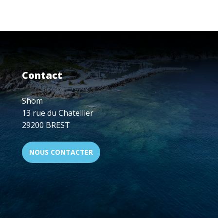
SHOM,
ACTEUR-
CLÉ
DE
LA
PLANIFICATION
DE
Contact
L’ESPACE
MARITIME
EUROPÉEN
Shom
13 rue du Chatellier
29200 BREST
NOUS CONTACTER