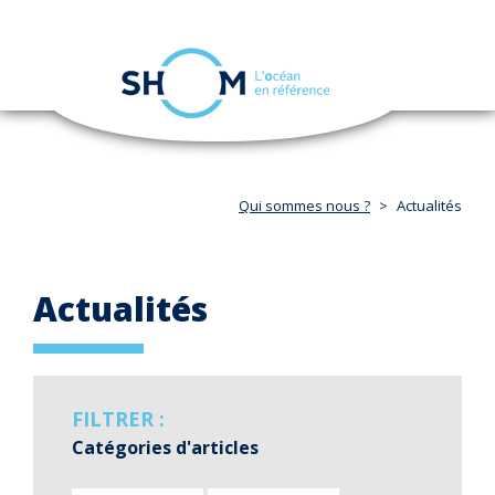
Panneau de gestion des cookies
Toggle
navigation
Aller
au
contenu
principal
Qui sommes nous ?
Actualités
Actualités
FILTRER :
Catégories d'articles