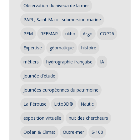
Observation du niveua de la mer
PAPI ; Saint-Malo ; submersion marine
PEM
REFMAR
ukho
Argo
COP26
Expertise
géomatique
histoire
métiers
hydrographie française
IA
journée d'étude
journées européennes du patrimoine
La Pérouse
Litto3D®
Nautic
exposition virtuelle
nuit des chercheurs
Océan & Climat
Outre-mer
S-100