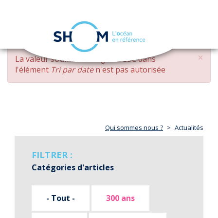
Panneau de gestion des cookies
Toggle
navigation
Aller
×
MESSAGE
La valeur soumise
changed DESC
dans
au
D'ERREUR
l'élément
Tri par date
n'est pas autorisée
contenu
principal
Qui sommes nous ?
Actualités
FILTRER :
Catégories d'articles
- Tout -
300 ans