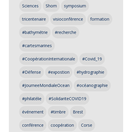
Sciences
Shom
symposium
tricentenaire
visioconférence
formation
#bathymétrie
#recherche
#cartesmarines
#CoopérationInternationale
#Covid_19
#Défense
#expostion
#hydrographie
#JourneeMondialeOcean
#océanographie
#philatélie
#SolidariteCOVID19
événement
#timbre
Brest
conférence
coopération
Corse