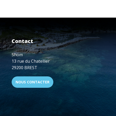
LE
BH
LA
PÉROUSE
APPORTE
SON
SOUTIEN
AU
Contact
CARGO
RHODANUS,
ÉCHOUÉ
Shom
AUX
13 rue du Chatellier
ABORDS
29200 BREST
DE
BONIFACIO
NOUS CONTACTER