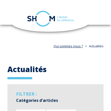
Panneau de gestion des cookies
Toggle
navigation
Aller
au
contenu
principal
Qui sommes nous ?
Actualités
Actualités
FILTRER :
Catégories d'articles