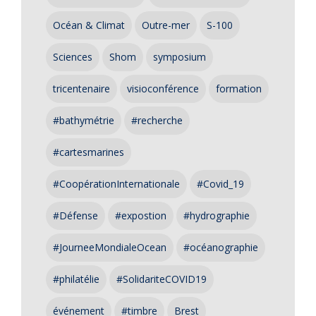
Océan & Climat
Outre-mer
S-100
Sciences
Shom
symposium
tricentenaire
visioconférence
formation
#bathymétrie
#recherche
#cartesmarines
#CoopérationInternationale
#Covid_19
#Défense
#expostion
#hydrographie
#JourneeMondialeOcean
#océanographie
#philatélie
#SolidariteCOVID19
événement
#timbre
Brest