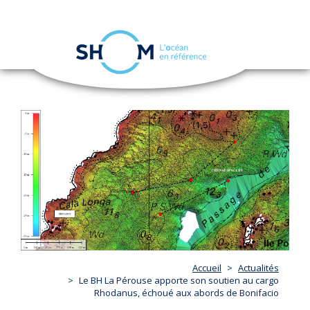
Panneau de gestion des cookies
Toggle
navigation
Aller
au
contenu
principal
Accueil
Actualités
Le BH La Pérouse apporte son soutien au cargo
Rhodanus, échoué aux abords de Bonifacio