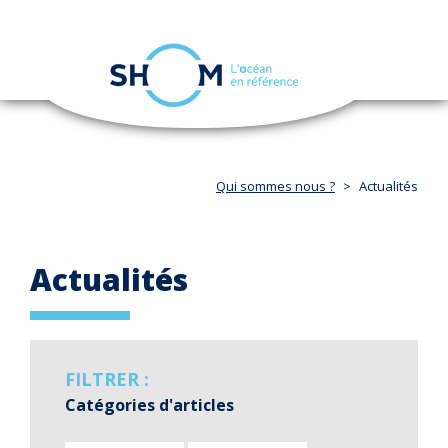
Panneau de gestion des cookies
Toggle
navigation
Aller
au
contenu
principal
Qui sommes nous ?
Actualités
Actualités
FILTRER :
Catégories d'articles