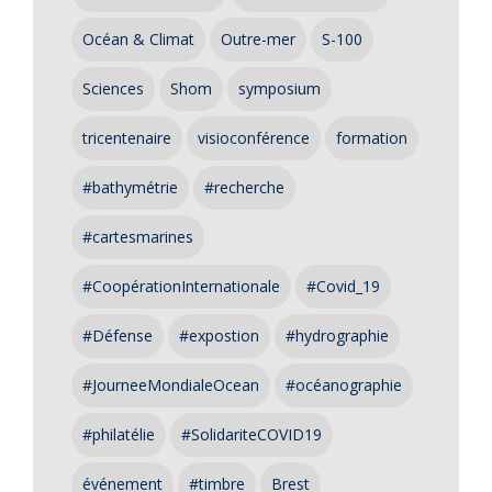
Océan & Climat
Outre-mer
S-100
Sciences
Shom
symposium
tricentenaire
visioconférence
formation
#bathymétrie
#recherche
#cartesmarines
#CoopérationInternationale
#Covid_19
#Défense
#expostion
#hydrographie
#JourneeMondialeOcean
#océanographie
#philatélie
#SolidariteCOVID19
événement
#timbre
Brest