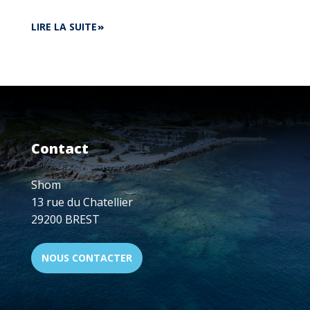
DE
LIRE LA SUITE
LE
BH
LA
PÉROUSE
APPORTE
SON
SOUTIEN
AU
Contact
CARGO
RHODANUS,
ÉCHOUÉ
Shom
AUX
13 rue du Chatellier
ABORDS
29200 BREST
DE
BONIFACIO
NOUS CONTACTER