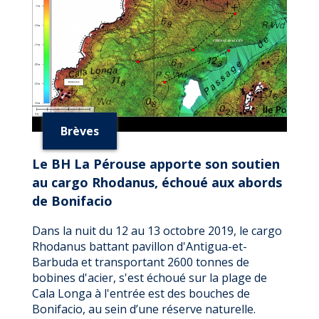
À
HAUTE
PRÉCISION
DU
RELIEF
SOUS-
MARIN
DE
LA
Brèves
CORSE
Le BH La Pérouse apporte son soutien
au cargo Rhodanus, échoué aux abords
de Bonifacio
Dans la nuit du 12 au 13 octobre 2019, le cargo
Rhodanus battant pavillon d'Antigua-et-
Barbuda et transportant 2600 tonnes de
bobines d'acier, s'est échoué sur la plage de
Cala Longa à l'entrée est des bouches de
Bonifacio, au sein d’une réserve naturelle.