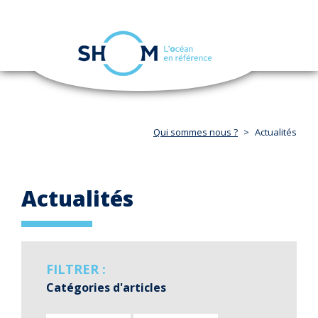
Panneau de gestion des cookies
Toggle
navigation
Aller
au
contenu
principal
Qui sommes nous ?
Actualités
Actualités
FILTRER :
Catégories d'articles