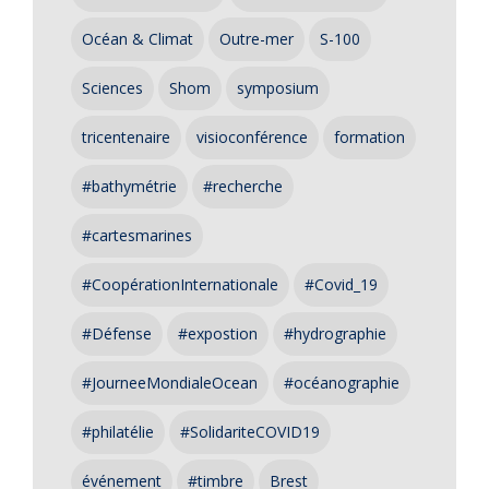
Océan & Climat
Outre-mer
S-100
Sciences
Shom
symposium
tricentenaire
visioconférence
formation
#bathymétrie
#recherche
#cartesmarines
#CoopérationInternationale
#Covid_19
#Défense
#expostion
#hydrographie
#JourneeMondialeOcean
#océanographie
#philatélie
#SolidariteCOVID19
événement
#timbre
Brest