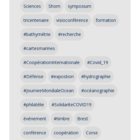
Sciences
Shom
symposium
tricentenaire
visioconférence
formation
#bathymétrie
#recherche
#cartesmarines
#CoopérationInternationale
#Covid_19
#Défense
#expostion
#hydrographie
#JourneeMondialeOcean
#océanographie
#philatélie
#SolidariteCOVID19
événement
#timbre
Brest
conférence
coopération
Corse