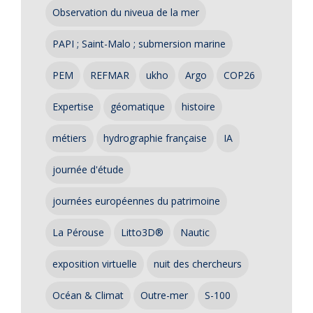
Observation du niveua de la mer
PAPI ; Saint-Malo ; submersion marine
PEM
REFMAR
ukho
Argo
COP26
Expertise
géomatique
histoire
métiers
hydrographie française
IA
journée d'étude
journées européennes du patrimoine
La Pérouse
Litto3D®
Nautic
exposition virtuelle
nuit des chercheurs
Océan & Climat
Outre-mer
S-100