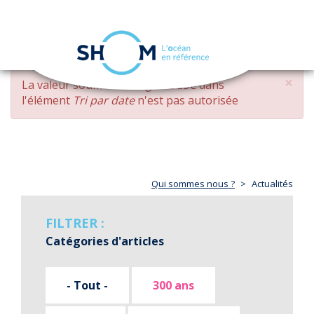
Panneau de gestion des cookies
Toggle
navigation
Aller
×
MESSAGE
La valeur soumise
changed DESC
dans
au
D'ERREUR
l'élément
Tri par date
n'est pas autorisée
contenu
principal
Qui sommes nous ?
Actualités
FILTRER :
Catégories d'articles
- Tout -
300 ans