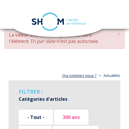
Panneau de gestion des cookies
Toggle
navigation
Aller
×
MESSAGE
La valeur soumise
changed DESC
dans
au
D'ERREUR
l'élément
Tri par date
n'est pas autorisée
contenu
principal
Qui sommes nous ?
Actualités
FILTRER :
Catégories d'articles
- Tout -
300 ans