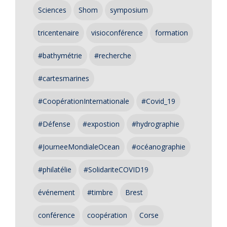
Sciences
Shom
symposium
tricentenaire
visioconférence
formation
#bathymétrie
#recherche
#cartesmarines
#CoopérationInternationale
#Covid_19
#Défense
#expostion
#hydrographie
#JourneeMondialeOcean
#océanographie
#philatélie
#SolidariteCOVID19
événement
#timbre
Brest
conférence
coopération
Corse