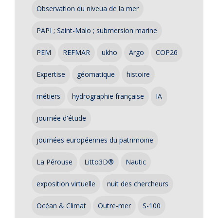
Observation du niveua de la mer
PAPI ; Saint-Malo ; submersion marine
PEM
REFMAR
ukho
Argo
COP26
Expertise
géomatique
histoire
métiers
hydrographie française
IA
journée d'étude
journées européennes du patrimoine
La Pérouse
Litto3D®
Nautic
exposition virtuelle
nuit des chercheurs
Océan & Climat
Outre-mer
S-100