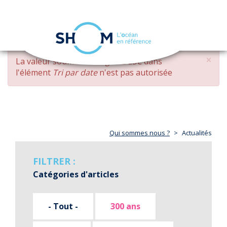
Panneau de gestion des cookies
Toggle
navigation
Aller
×
MESSAGE
La valeur soumise
changed DESC
dans
au
D'ERREUR
l'élément
Tri par date
n'est pas autorisée
contenu
principal
Qui sommes nous ?
Actualités
FILTRER :
Catégories d'articles
- Tout -
300 ans