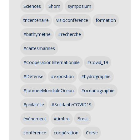
Sciences
Shom
symposium
tricentenaire
visioconférence
formation
#bathymétrie
#recherche
#cartesmarines
#CoopérationInternationale
#Covid_19
#Défense
#expostion
#hydrographie
#JourneeMondialeOcean
#océanographie
#philatélie
#SolidariteCOVID19
événement
#timbre
Brest
conférence
coopération
Corse