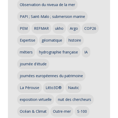
Observation du niveua de la mer
PAPI ; Saint-Malo ; submersion marine
PEM
REFMAR
ukho
Argo
COP26
Expertise
géomatique
histoire
métiers
hydrographie française
IA
journée d'étude
journées européennes du patrimoine
La Pérouse
Litto3D®
Nautic
exposition virtuelle
nuit des chercheurs
Océan & Climat
Outre-mer
S-100