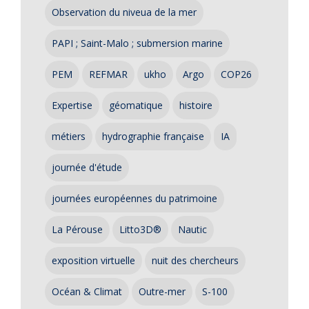
Observation du niveua de la mer
PAPI ; Saint-Malo ; submersion marine
PEM
REFMAR
ukho
Argo
COP26
Expertise
géomatique
histoire
métiers
hydrographie française
IA
journée d'étude
journées européennes du patrimoine
La Pérouse
Litto3D®
Nautic
exposition virtuelle
nuit des chercheurs
Océan & Climat
Outre-mer
S-100