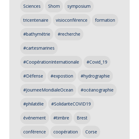
Sciences
Shom
symposium
tricentenaire
visioconférence
formation
#bathymétrie
#recherche
#cartesmarines
#CoopérationInternationale
#Covid_19
#Défense
#expostion
#hydrographie
#JourneeMondialeOcean
#océanographie
#philatélie
#SolidariteCOVID19
événement
#timbre
Brest
conférence
coopération
Corse