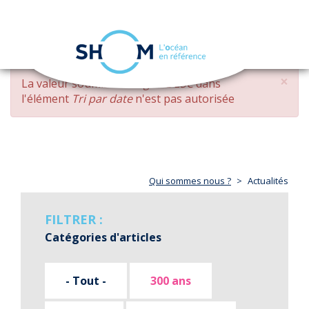
Panneau de gestion des cookies
Toggle
navigation
Aller
×
MESSAGE
La valeur soumise
changed DESC
dans
au
D'ERREUR
l'élément
Tri par date
n'est pas autorisée
contenu
principal
Qui sommes nous ?
Actualités
FILTRER :
Catégories d'articles
- Tout -
300 ans