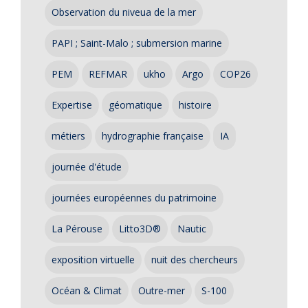
Observation du niveua de la mer
PAPI ; Saint-Malo ; submersion marine
PEM
REFMAR
ukho
Argo
COP26
Expertise
géomatique
histoire
métiers
hydrographie française
IA
journée d'étude
journées européennes du patrimoine
La Pérouse
Litto3D®
Nautic
exposition virtuelle
nuit des chercheurs
Océan & Climat
Outre-mer
S-100