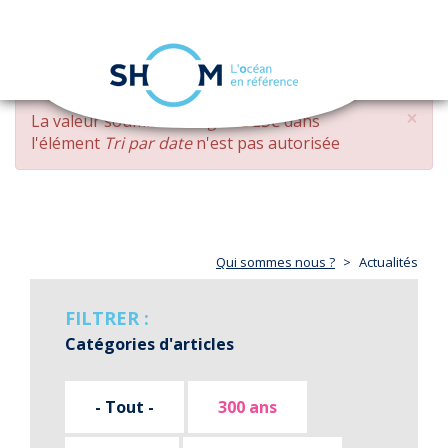
Panneau de gestion des cookies
Toggle
navigation
Aller
×
MESSAGE
La valeur soumise
changed DESC
dans
au
D'ERREUR
l'élément
Tri par date
n'est pas autorisée
contenu
principal
Qui sommes nous ?
Actualités
FILTRER :
Catégories d'articles
- Tout -
300 ans