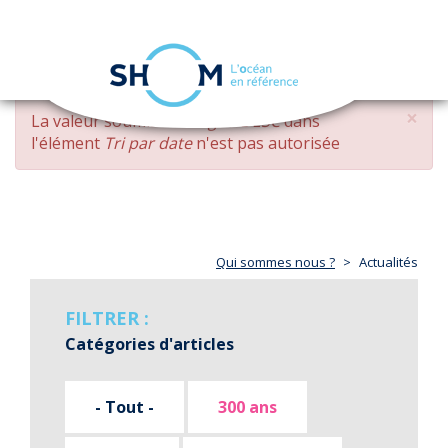
Panneau de gestion des cookies
Toggle
navigation
Aller
×
MESSAGE
La valeur soumise
changed DESC
dans
au
D'ERREUR
l'élément
Tri par date
n'est pas autorisée
contenu
principal
Qui sommes nous ?
Actualités
FILTRER :
Catégories d'articles
- Tout -
300 ans