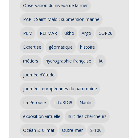
Observation du niveua de la mer
PAPI ; Saint-Malo ; submersion marine
PEM
REFMAR
ukho
Argo
COP26
Expertise
géomatique
histoire
métiers
hydrographie française
IA
journée d'étude
journées européennes du patrimoine
La Pérouse
Litto3D®
Nautic
exposition virtuelle
nuit des chercheurs
Océan & Climat
Outre-mer
S-100