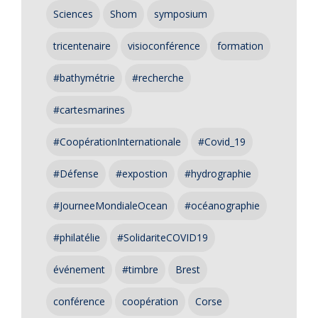
Sciences
Shom
symposium
tricentenaire
visioconférence
formation
#bathymétrie
#recherche
#cartesmarines
#CoopérationInternationale
#Covid_19
#Défense
#expostion
#hydrographie
#JourneeMondialeOcean
#océanographie
#philatélie
#SolidariteCOVID19
événement
#timbre
Brest
conférence
coopération
Corse