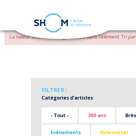
Panneau de gestion des cookies
Aller
MESSAGE
La valeur soumise
changed DESC
dans l'élément
Tri pa
au
D'ERREUR
contenu
principal
FILTRER :
Catégories d'articles
- Tout -
300 ans
Brè
Evénements
Newsletter