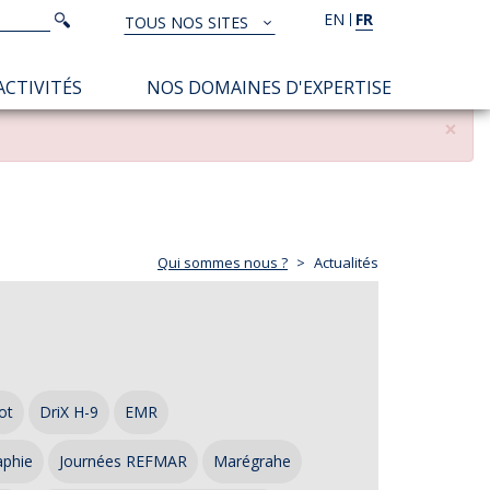
Rechercher
EN
FR
Rechercher
TOUS NOS SITES
TOUS
NOS
ACTIVITÉS
NOS DOMAINES D'EXPERTISE
SITES
×
Qui sommes nous ?
Actualités
ot
DriX H-9
EMR
aphie
Journées REFMAR
Marégrahe