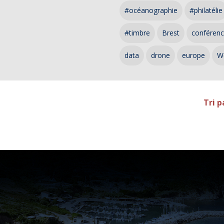
#océanographie
#philatélie
#timbre
Brest
conféren
data
drone
europe
W
Tri p