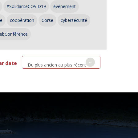
#SolidariteCOVID19
événement
ce
coopération
Corse
cybersécurité
ebConférence
ar date
Du plus ancien au plus récent