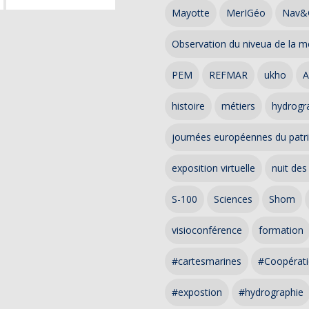
Mayotte
MerIGéo
Nav&
Observation du niveua de la m
PEM
REFMAR
ukho
A
histoire
métiers
hydrogra
journées européennes du patr
exposition virtuelle
nuit des
S-100
Sciences
Shom
visioconférence
formation
#cartesmarines
#Coopérati
#expostion
#hydrographie