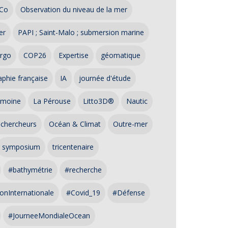
Co
Observation du niveau de la mer
er
PAPI ; Saint-Malo ; submersion marine
rgo
COP26
Expertise
géomatique
phie française
IA
journée d'étude
imoine
La Pérouse
Litto3D®
Nautic
 chercheurs
Océan & Climat
Outre-mer
symposium
tricentenaire
#bathymétrie
#recherche
onInternationale
#Covid_19
#Défense
#JourneeMondialeOcean