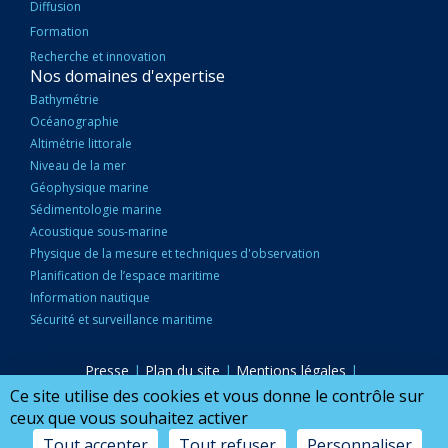
Diffusion
Formation
Recherche et innovation
Nos domaines d'expertise
Bathymétrie
Océanographie
Altimétrie littorale
Niveau de la mer
Géophysique marine
Sédimentologie marine
Acoustique sous-marine
Physique de la mesure et techniques d'observation
Planification de l’espace maritime
Information nautique
Sécurité et surveillance maritime
Presse
|
Plan du site
|
Mentions légales
|
PIED
Accessibilité : partiellement conforme
|
Marchés publics
|
Ce site utilise des cookies et vous donne le contrôle sur
DE
Nous Contacter
|
Configurer mes cookies
ceux que vous souhaitez activer
PAGE
Tout accepter
Tout refuser
Personnaliser