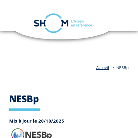
Panneau de gestion des cookies
Toggle
navigation
Aller
au
contenu
principal
Accueil
NESBp
NESBp
Mis à jour le 28/10/2025