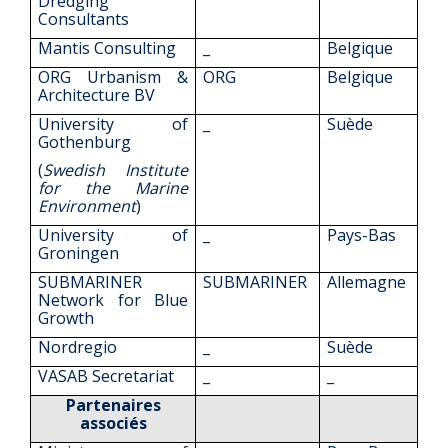
Dredging
Consultants
Mantis Consulting
_
Belgique
ORG Urbanism &
ORG
Belgique
Architecture BV
University of
_
Suède
Gothenburg
(
Swedish Institute
for the Marine
Environment
)
University of
_
Pays-Bas
Groningen
SUBMARINER
SUBMARINER
Allemagne
Network for Blue
Growth
Nordregio
_
Suède
VASAB Secretariat
_
_
Partenaires
associés