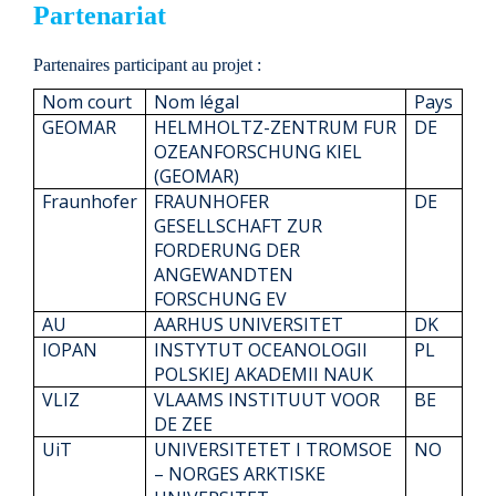
Partenariat
Partenaires participant au projet
:
Nom court
Nom légal
Pays
GEOMAR
HELMHOLTZ-ZENTRUM FUR
DE
OZEANFORSCHUNG KIEL
(GEOMAR)
Fraunhofer
FRAUNHOFER
DE
GESELLSCHAFT ZUR
FORDERUNG DER
ANGEWANDTEN
FORSCHUNG EV
AU
AARHUS UNIVERSITET
DK
IOPAN
INSTYTUT OCEANOLOGII
PL
POLSKIEJ AKADEMII NAUK
VLIZ
VLAAMS INSTITUUT VOOR
BE
DE ZEE
UiT
UNIVERSITETET I TROMSOE
NO
– NORGES ARKTISKE