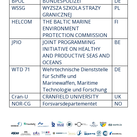
BPOL
BUNDESPOLIZEI
DE
WSSG
WYZSZA SZKOLA STRAZY
PL
GRANICZNEJ
HELCOM
THE BALTIC MARINE
FI
ENVIRONMENT
PROTECTION COMMISSION
JPIO
JOINT PROGRAMMING
BE
INITIATIVE ON HEALTHY
AND PRODUCTIVE SEAS AND
OCEANS
WTD 71
Wehrtechnische Dienststelle
DE
für Schiffe und
Marinewaffen, Maritime
Technologie und Forschung
Cran-U
CRANFIELD UNIVERSITY
UK
NOR-CG
Forsvarsdepartementet
NO