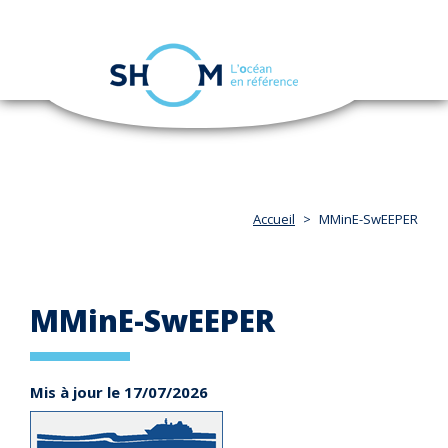
Panneau de gestion des cookies
Toggle
navigation
Aller
au
contenu
principal
Accueil
MMinE-SwEEPER
MMinE-SwEEPER
Mis à jour le 17/07/2026