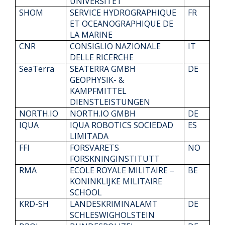
UNIVERSITET
SHOM
SERVICE HYDROGRAPHIQUE
FR
ET OCEANOGRAPHIQUE DE
LA MARINE
CNR
CONSIGLIO NAZIONALE
IT
DELLE RICERCHE
SeaTerra
SEATERRA GMBH
DE
GEOPHYSIK- &
KAMPFMITTEL
DIENSTLEISTUNGEN
NORTH.IO
NORTH.IO GMBH
DE
IQUA
IQUA ROBOTICS SOCIEDAD
ES
LIMITADA
FFI
FORSVARETS
NO
FORSKNINGINSTITUTT
RMA
ECOLE ROYALE MILITAIRE –
BE
KONINKLIJKE MILITAIRE
SCHOOL
KRD-SH
LANDESKRIMINALAMT
DE
SCHLESWIGHOLSTEIN