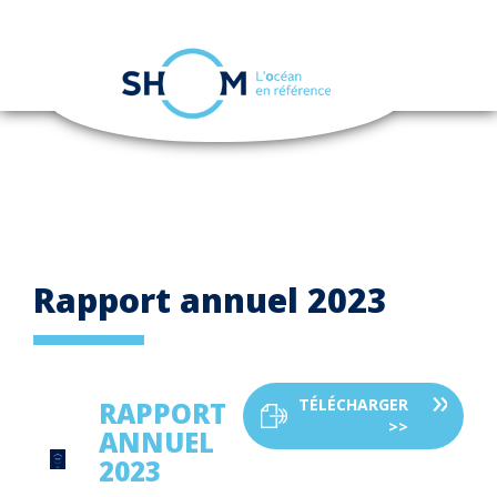
Panneau de gestion des cookies
Toggle
navigation
Aller
au
contenu
principal
Rapport annuel 2023
TÉLÉCHARGER
RAPPORT
>>
ANNUEL
2023