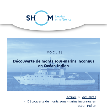
Panneau de gestion des cookies
Toggle
navigation
Aller
au
contenu
principal
Accueil
Actualités
Découverte de monts sous-marins inconnus en
océan Indien