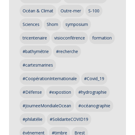
Océan & Climat
Outre-mer
S-100
Sciences
Shom
symposium
tricentenaire
visioconférence
formation
#bathymétrie
#recherche
#cartesmarines
#CoopérationInternationale
#Covid_19
#Défense
#expostion
#hydrographie
#JourneeMondialeOcean
#océanographie
#philatélie
#SolidariteCOVID19
événement
#timbre
Brest