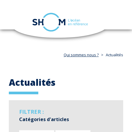
Panneau de gestion des cookies
Toggle
navigation
Aller
au
contenu
principal
Qui sommes nous ?
Actualités
Actualités
FILTRER :
Catégories d'articles