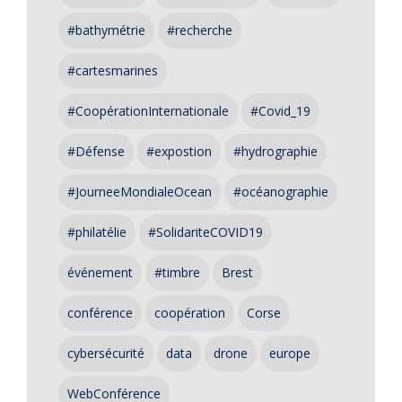
#bathymétrie
#recherche
#cartesmarines
#CoopérationInternationale
#Covid_19
#Défense
#expostion
#hydrographie
#JourneeMondialeOcean
#océanographie
#philatélie
#SolidariteCOVID19
événement
#timbre
Brest
conférence
coopération
Corse
cybersécurité
data
drone
europe
WebConférence