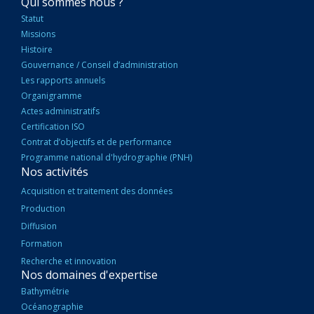
NAVIGATION
Qui sommes nous ?
PRINCIPALE
Statut
Missions
Histoire
Gouvernance / Conseil d’administration
Les rapports annuels
Organigramme
Actes administratifs
Certification ISO
Contrat d’objectifs et de performance
Programme national d'hydrographie (PNH)
Nos activités
Acquisition et traitement des données
Production
Diffusion
Formation
Recherche et innovation
Nos domaines d'expertise
Bathymétrie
Océanographie