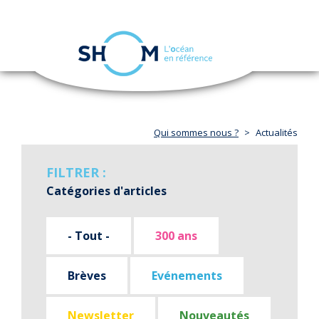
Panneau de gestion des cookies
Toggle
navigation
Aller
au
contenu
principal
Qui sommes nous ?
Actualités
FILTRER :
Catégories d'articles
- Tout -
300 ans
Brèves
Evénements
Newsletter
Nouveautés