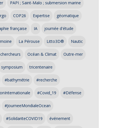
er
PAPI ; Saint-Malo ; submersion marine
rgo
COP26
Expertise
géomatique
phie française
IA
journée d'étude
imoine
La Pérouse
Litto3D®
Nautic
 chercheurs
Océan & Climat
Outre-mer
symposium
tricentenaire
#bathymétrie
#recherche
onInternationale
#Covid_19
#Défense
#JourneeMondialeOcean
#SolidariteCOVID19
événement