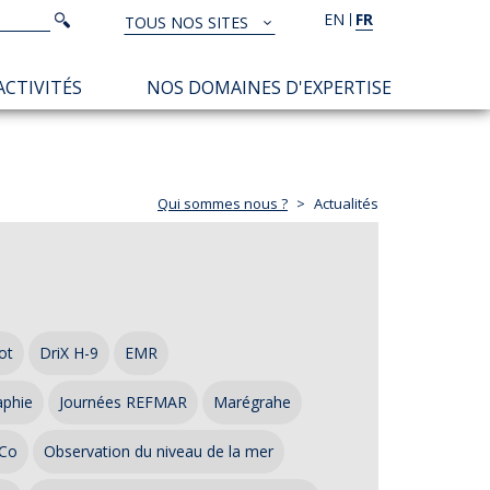
Rechercher
EN
FR
Rechercher
TOUS NOS SITES
TOUS
NOS
ACTIVITÉS
NOS DOMAINES D'EXPERTISE
SITES
Qui sommes nous ?
Actualités
ot
DriX H-9
EMR
aphie
Journées REFMAR
Marégrahe
Co
Observation du niveau de la mer