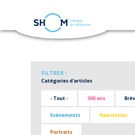
Panneau de gestion des cookies
Aller
au
contenu
principal
FILTRER :
Catégories d'articles
- Tout -
300 ans
Brè
Evénements
Newsletter
Portraits