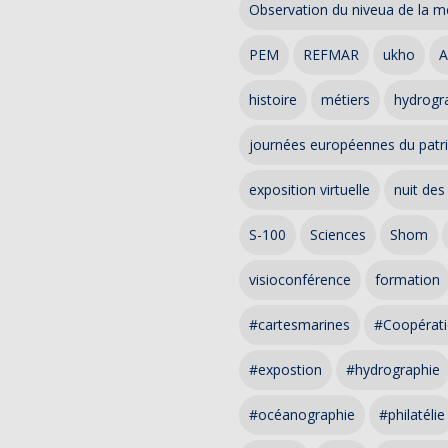
Observation du niveua de la m
PEM
REFMAR
ukho
A
histoire
métiers
hydrogra
journées européennes du patr
exposition virtuelle
nuit des
S-100
Sciences
Shom
visioconférence
formation
#cartesmarines
#Coopérati
#expostion
#hydrographie
#océanographie
#philatélie