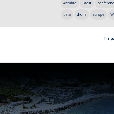
#timbre
Brest
conféren
data
drone
europe
W
Tri p