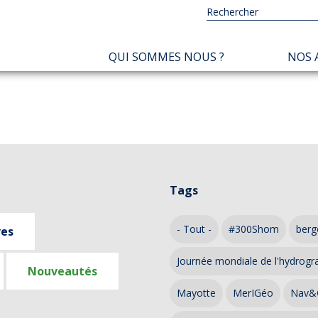
NAVIGATION
QUI SOMMES NOUS ?
NOS 
PRINCIPALE
Tags
- Tout -
#300Shom
berg
ves
Journée mondiale de l'hydrogr
Nouveautés
Mayotte
MerIGéo
Nav&