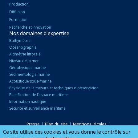
Production
Diffusion
Formation
Recherche et innovation
Nos domaines d'expertise
Bathymétrie
Océanographie
Altimétrie littorale
Niveau de la mer
Géophysique marine
Sédimentologie marine
Acoustique sous-marine
Physique de la mesure et techniques d'observation
Planification de l’espace maritime
Information nautique
Sécurité et surveillance maritime
Presse
|
Plan du site
|
Mentions légales
|
PIED
Accessibilité : partiellement conforme
|
Marchés publics
|
Ce site utilise des cookies et vous donne le contrôle sur
Nous Contacter
|
Configurer mes cookies