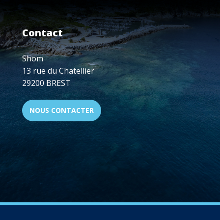
SUR
LE
REJEU
Contact
CLIMATOLOGIQUE
HYWAT
Shom
13 rue du Chatellier
29200 BREST
NOUS CONTACTER