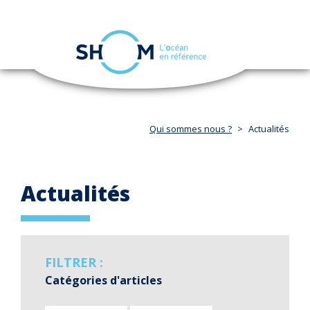
Panneau de gestion des cookies
Toggle
navigation
Aller
au
contenu
principal
Qui sommes nous ?
Actualités
Actualités
FILTRER :
Catégories d'articles