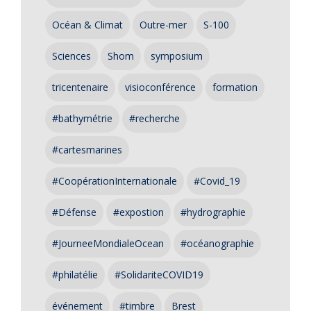
Océan & Climat
Outre-mer
S-100
Sciences
Shom
symposium
tricentenaire
visioconférence
formation
#bathymétrie
#recherche
#cartesmarines
#CoopérationInternationale
#Covid_19
#Défense
#expostion
#hydrographie
#JourneeMondialeOcean
#océanographie
#philatélie
#SolidariteCOVID19
événement
#timbre
Brest