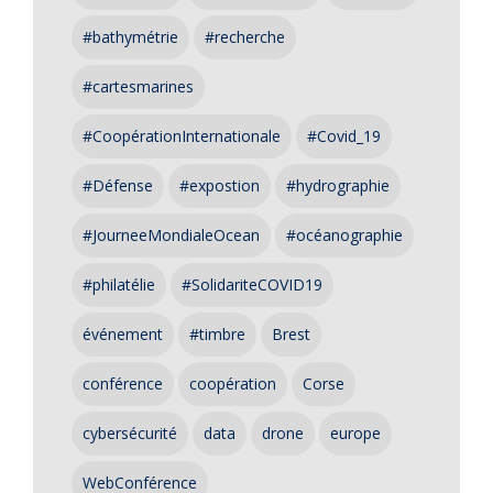
#bathymétrie
#recherche
#cartesmarines
#CoopérationInternationale
#Covid_19
#Défense
#expostion
#hydrographie
#JourneeMondialeOcean
#océanographie
#philatélie
#SolidariteCOVID19
événement
#timbre
Brest
conférence
coopération
Corse
cybersécurité
data
drone
europe
WebConférence