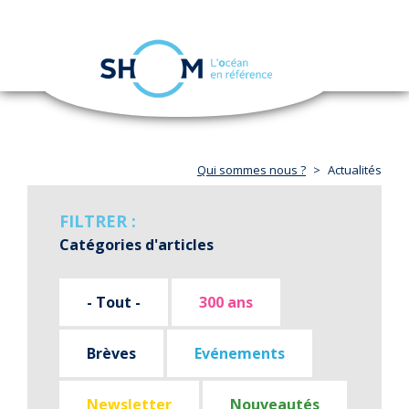
Panneau de gestion des cookies
Toggle
navigation
Aller
au
contenu
principal
Qui sommes nous ?
Actualités
FILTRER :
Catégories d'articles
- Tout -
300 ans
Brèves
Evénements
Newsletter
Nouveautés