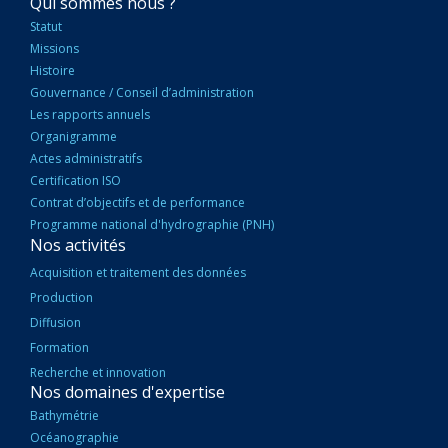
NAVIGATION
Qui sommes nous ?
PRINCIPALE
Statut
Missions
Histoire
Gouvernance / Conseil d’administration
Les rapports annuels
Organigramme
Actes administratifs
Certification ISO
Contrat d’objectifs et de performance
Programme national d'hydrographie (PNH)
Nos activités
Acquisition et traitement des données
Production
Diffusion
Formation
Recherche et innovation
Nos domaines d'expertise
Bathymétrie
Océanographie