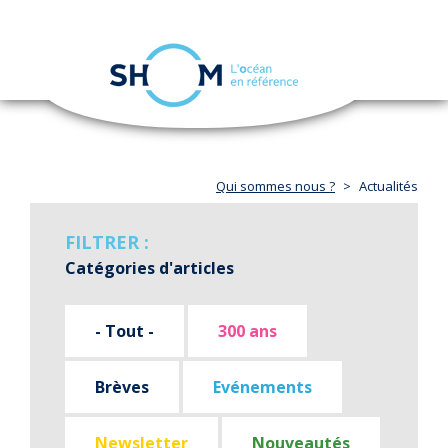
Panneau de gestion des cookies
Toggle
navigation
Aller
au
contenu
principal
Qui sommes nous ?
Actualités
FILTRER :
Catégories d'articles
- Tout -
300 ans
Brèves
Evénements
Newsletter
Nouveautés