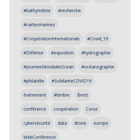
#bathymétrie
#recherche
#cartesmarines
#CoopérationInternationale
#Covid_19
#Défense
#expostion
#hydrographie
#JourneeMondialeOcean
#océanographie
#philatélie
#SolidariteCOVID19
événement
#timbre
Brest
conférence
coopération
Corse
cybersécurité
data
drone
europe
WebConférence