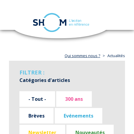
Panneau de gestion des cookies
Toggle
navigation
Aller
au
contenu
principal
Qui sommes nous ?
Actualités
FILTRER :
Catégories d'articles
- Tout -
300 ans
Brèves
Evénements
Newsletter
Nouveautés