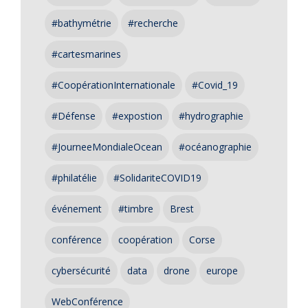
#bathymétrie
#recherche
#cartesmarines
#CoopérationInternationale
#Covid_19
#Défense
#expostion
#hydrographie
#JourneeMondialeOcean
#océanographie
#philatélie
#SolidariteCOVID19
événement
#timbre
Brest
conférence
coopération
Corse
cybersécurité
data
drone
europe
WebConférence