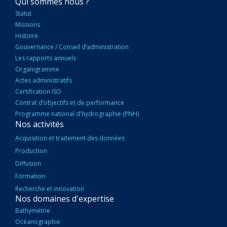
NAVIGATION
Qui sommes nous ?
PRINCIPALE
Statut
Missions
Histoire
Gouvernance / Conseil d’administration
Les rapports annuels
Organigramme
Actes administratifs
Certification ISO
Contrat d’objectifs et de performance
Programme national d'hydrographie (PNH)
Nos activités
Acquisition et traitement des données
Production
Diffusion
Formation
Recherche et innovation
Nos domaines d'expertise
Bathymétrie
Océanographie