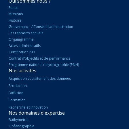
NAVIGATION
Qui sommes nous ?
PRINCIPALE
Statut
Missions
Histoire
Gouvernance / Conseil d’administration
Les rapports annuels
Organigramme
Actes administratifs
Certification ISO
Contrat d’objectifs et de performance
Programme national d'hydrographie (PNH)
Nos activités
Acquisition et traitement des données
Production
Diffusion
Formation
Recherche et innovation
Nos domaines d'expertise
Bathymétrie
Océanographie