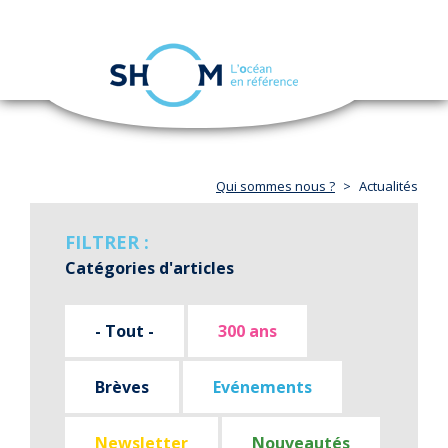
Panneau de gestion des cookies
Toggle
navigation
Aller
au
contenu
principal
Qui sommes nous ?
Actualités
FILTRER :
Catégories d'articles
- Tout -
300 ans
Brèves
Evénements
Newsletter
Nouveautés