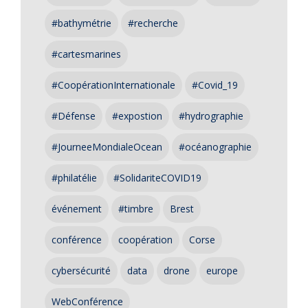
#bathymétrie
#recherche
#cartesmarines
#CoopérationInternationale
#Covid_19
#Défense
#expostion
#hydrographie
#JourneeMondialeOcean
#océanographie
#philatélie
#SolidariteCOVID19
événement
#timbre
Brest
conférence
coopération
Corse
cybersécurité
data
drone
europe
WebConférence