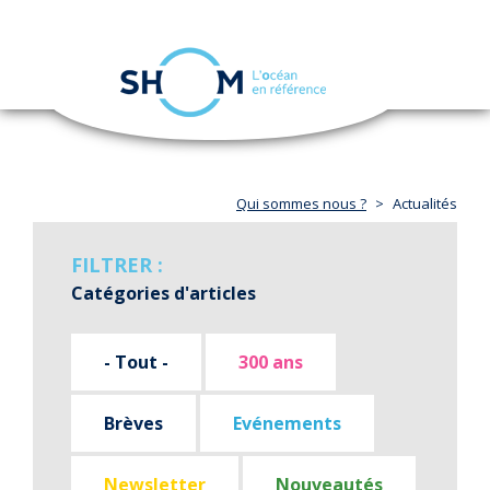
Panneau de gestion des cookies
Toggle
navigation
Aller
au
contenu
principal
Qui sommes nous ?
Actualités
FILTRER :
Catégories d'articles
- Tout -
300 ans
Brèves
Evénements
Newsletter
Nouveautés