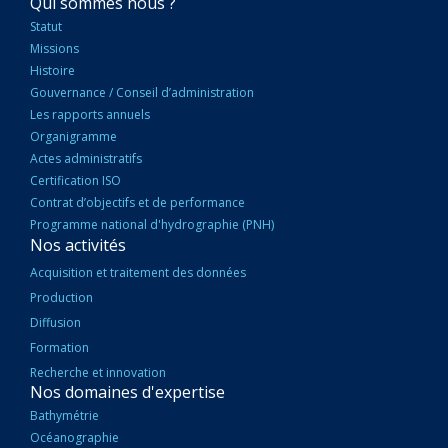
NAVIGATION
Qui sommes nous ?
PRINCIPALE
Statut
Missions
Histoire
Gouvernance / Conseil d’administration
Les rapports annuels
Organigramme
Actes administratifs
Certification ISO
Contrat d’objectifs et de performance
Programme national d'hydrographie (PNH)
Nos activités
Acquisition et traitement des données
Production
Diffusion
Formation
Recherche et innovation
Nos domaines d'expertise
Bathymétrie
Océanographie