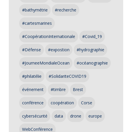
#bathymétrie
#recherche
#cartesmarines
#CoopérationInternationale
#Covid_19
#Défense
#expostion
#hydrographie
#JourneeMondialeOcean
#océanographie
#philatélie
#SolidariteCOVID19
événement
#timbre
Brest
conférence
coopération
Corse
cybersécurité
data
drone
europe
WebConférence