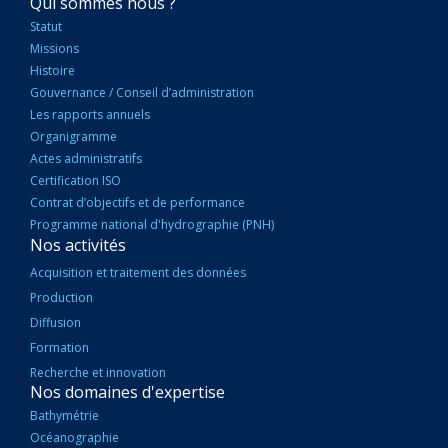
NAVIGATION
Qui sommes nous ?
PRINCIPALE
Statut
Missions
Histoire
Gouvernance / Conseil d’administration
Les rapports annuels
Organigramme
Actes administratifs
Certification ISO
Contrat d’objectifs et de performance
Programme national d'hydrographie (PNH)
Nos activités
Acquisition et traitement des données
Production
Diffusion
Formation
Recherche et innovation
Nos domaines d'expertise
Bathymétrie
Océanographie