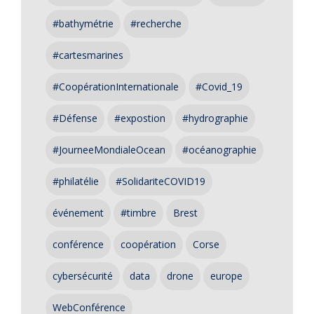
#bathymétrie
#recherche
#cartesmarines
#CoopérationInternationale
#Covid_19
#Défense
#expostion
#hydrographie
#JourneeMondialeOcean
#océanographie
#philatélie
#SolidariteCOVID19
événement
#timbre
Brest
conférence
coopération
Corse
cybersécurité
data
drone
europe
WebConférence