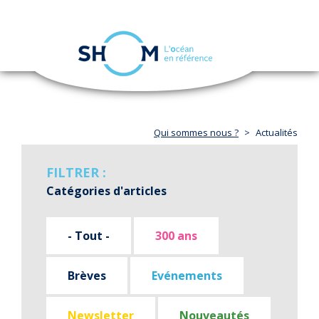
Panneau de gestion des cookies
Toggle
navigation
Aller
au
contenu
principal
Qui sommes nous ?
Actualités
FILTRER :
Catégories d'articles
- Tout -
300 ans
Brèves
Evénements
Newsletter
Nouveautés