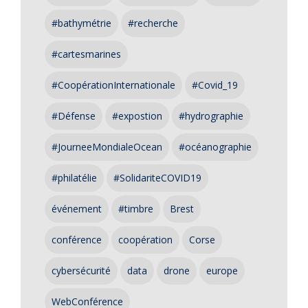
#bathymétrie
#recherche
#cartesmarines
#CoopérationInternationale
#Covid_19
#Défense
#expostion
#hydrographie
#JourneeMondialeOcean
#océanographie
#philatélie
#SolidariteCOVID19
événement
#timbre
Brest
conférence
coopération
Corse
cybersécurité
data
drone
europe
WebConférence