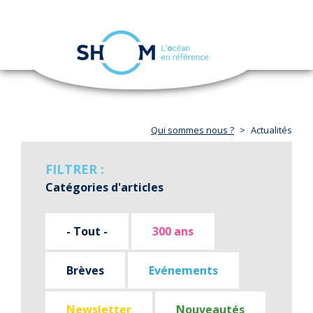
Panneau de gestion des cookies
Toggle
navigation
Aller
au
contenu
principal
Qui sommes nous ?
Actualités
FILTRER :
Catégories d'articles
- Tout -
300 ans
Brèves
Evénements
Newsletter
Nouveautés