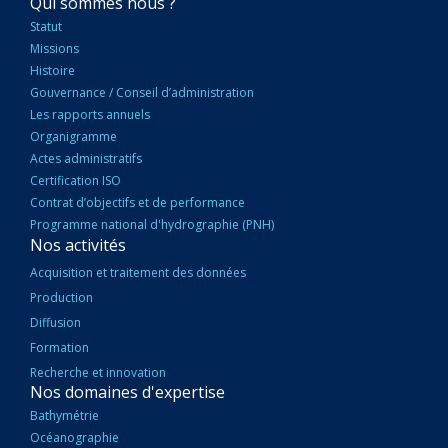
NAVIGATION
Qui sommes nous ?
PRINCIPALE
Statut
Missions
Histoire
Gouvernance / Conseil d’administration
Les rapports annuels
Organigramme
Actes administratifs
Certification ISO
Contrat d’objectifs et de performance
Programme national d'hydrographie (PNH)
Nos activités
Acquisition et traitement des données
Production
Diffusion
Formation
Recherche et innovation
Nos domaines d'expertise
Bathymétrie
Océanographie