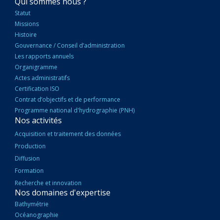
NAVIGATION
Qui sommes nous ?
PRINCIPALE
Statut
Missions
Histoire
Gouvernance / Conseil d’administration
Les rapports annuels
Organigramme
Actes administratifs
Certification ISO
Contrat d’objectifs et de performance
Programme national d'hydrographie (PNH)
Nos activités
Acquisition et traitement des données
Production
Diffusion
Formation
Recherche et innovation
Nos domaines d'expertise
Bathymétrie
Océanographie