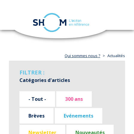
Panneau de gestion des cookies
Toggle
navigation
Aller
au
contenu
principal
Qui sommes nous ?
Actualités
FILTRER :
Catégories d'articles
- Tout -
300 ans
Brèves
Evénements
Newsletter
Nouveautés