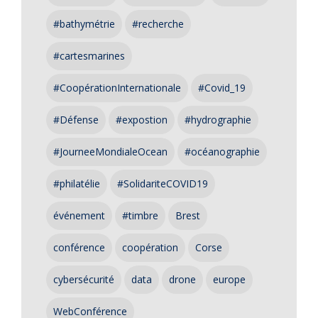
#bathymétrie
#recherche
#cartesmarines
#CoopérationInternationale
#Covid_19
#Défense
#expostion
#hydrographie
#JourneeMondialeOcean
#océanographie
#philatélie
#SolidariteCOVID19
événement
#timbre
Brest
conférence
coopération
Corse
cybersécurité
data
drone
europe
WebConférence