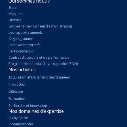
NAVIGATION
Qui sommes nous ?
PRINCIPALE
Statut
Missions
Histoire
Gouvernance / Conseil d’administration
Les rapports annuels
Organigramme
Actes administratifs
Certification ISO
Contrat d’objectifs et de performance
Programme national d'hydrographie (PNH)
Nos activités
Acquisition et traitement des données
Production
Diffusion
Formation
Recherche et innovation
Nos domaines d'expertise
Bathymétrie
Océanographie