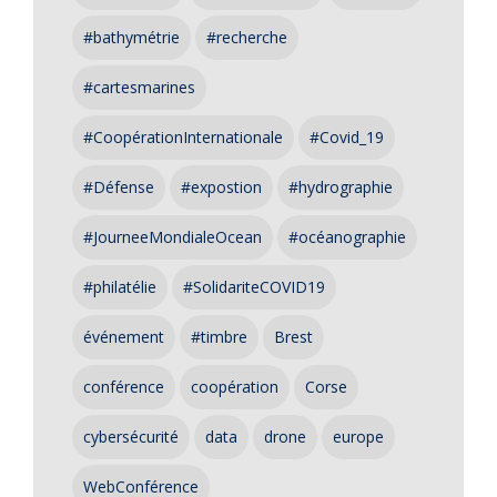
#bathymétrie
#recherche
#cartesmarines
#CoopérationInternationale
#Covid_19
#Défense
#expostion
#hydrographie
#JourneeMondialeOcean
#océanographie
#philatélie
#SolidariteCOVID19
événement
#timbre
Brest
conférence
coopération
Corse
cybersécurité
data
drone
europe
WebConférence