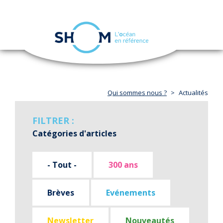
Panneau de gestion des cookies
Toggle
navigation
Aller
au
contenu
principal
Qui sommes nous ?
Actualités
FILTRER :
Catégories d'articles
- Tout -
300 ans
Brèves
Evénements
Newsletter
Nouveautés