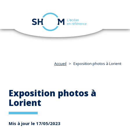
Panneau de gestion des cookies
Toggle
navigation
Aller
au
contenu
principal
Accueil
Exposition photos à Lorient
Exposition photos à
Lorient
Mis à jour le 17/05/2023