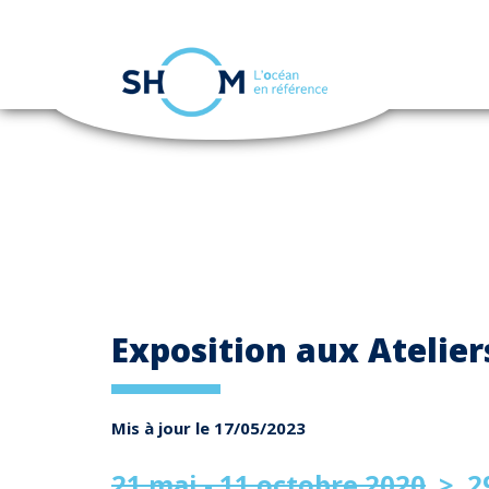
Panneau de gestion des cookies
Aller
au
contenu
principal
Exposition aux Atelier
Mis à jour le 17/05/2023
21 mai - 11 octobre 2020
> 29