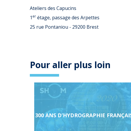
Ateliers des Capucins
er
1
étage, passage des Arpettes
25 rue Pontaniou - 29200 Brest
Pour aller plus loin
Page
en
relation
300 ANS D’HYDROGRAPHIE FRANÇAI