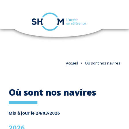
Panneau de gestion des cookies
Toggle
navigation
Aller
au
contenu
principal
Accueil
Où sont nos navires
Où sont nos navires
Mis à jour le 24/03/2026
2026