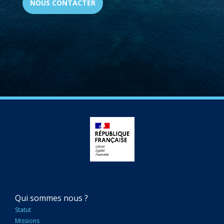
NOUS CONTACTER
NAVIGATION
Qui sommes nous ?
PRINCIPALE
Statut
Missions