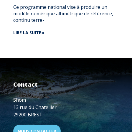
Ce programme national vise à produire un
modèle numérique altimétrique de référence,
continu terre-
DE
LIRE LA SUITE
LANCEMENT
DES
PREMIERS
LEVÉS
CÔTIERS
EN
NOUVELLE-
AQUITAINE
Contact
DANS
LE
CADRE
Shom
DU
13 rue du Chatellier
PROJET
29200 BREST
LITTO3D®
NOUS CONTACTER