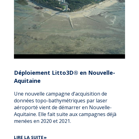
SOUS-
MARINS
DU
BASSIN
D'ARCACHON
EN
3D
GRÂCE
À
LITTO3D®
NOUVELLE
Déploiement Litto3D® en Nouvelle-
AQUITAINE
Aquitaine
Une nouvelle campagne d’acquisition de
données topo-bathymétriques par laser
aéroporté vient de démarrer en Nouvelle-
Aquitaine. Elle fait suite aux campagnes déjà
menées en 2020 et 2021.
DE
LIRE LA SUITE