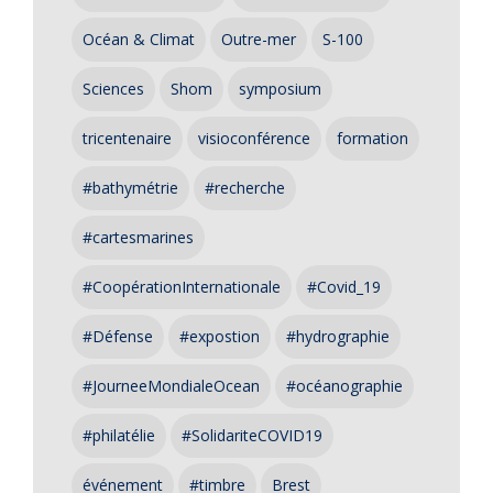
Océan & Climat
Outre-mer
S-100
Sciences
Shom
symposium
tricentenaire
visioconférence
formation
#bathymétrie
#recherche
#cartesmarines
#CoopérationInternationale
#Covid_19
#Défense
#expostion
#hydrographie
#JourneeMondialeOcean
#océanographie
#philatélie
#SolidariteCOVID19
événement
#timbre
Brest