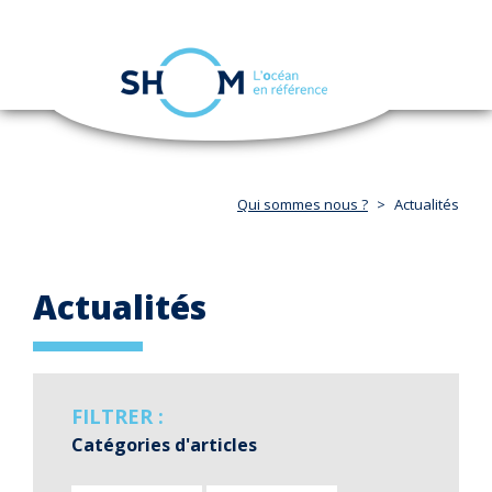
Panneau de gestion des cookies
Toggle
navigation
Aller
au
contenu
principal
Qui sommes nous ?
Actualités
Actualités
FILTRER :
Catégories d'articles