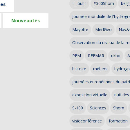
- Tout -
#300Shom
berg
ves
Journée mondiale de l'hydrogr
Nouveautés
Mayotte
MerIGéo
Nav&
Observation du niveua de la m
PEM
REFMAR
ukho
A
histoire
métiers
hydrogra
journées européennes du patr
exposition virtuelle
nuit des
S-100
Sciences
Shom
visioconférence
formation