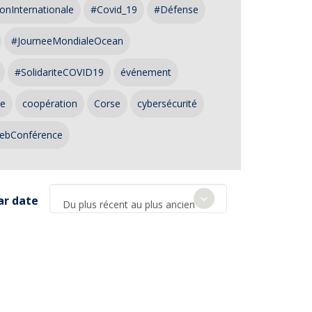
onInternationale
#Covid_19
#Défense
#JourneeMondialeOcean
#SolidariteCOVID19
événement
ce
coopération
Corse
cybersécurité
ebConférence
ar date
Du plus récent au plus ancien