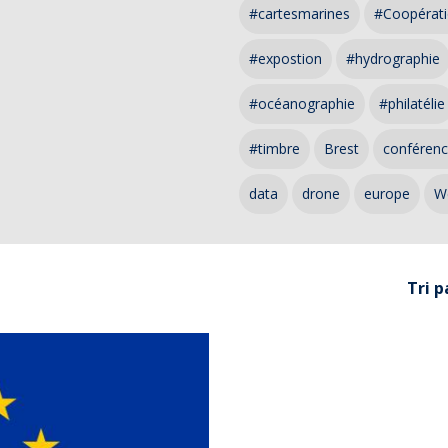
#cartesmarines
#Coopérati
#expostion
#hydrographie
#océanographie
#philatélie
#timbre
Brest
conféren
data
drone
europe
W
Tri p