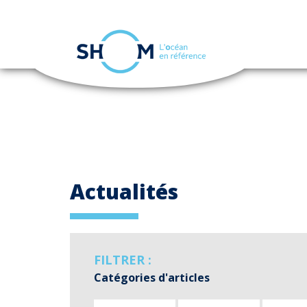
Panneau de gestion des cookies
Aller
au
contenu
principal
Actualités
FILTRER :
Catégories d'articles