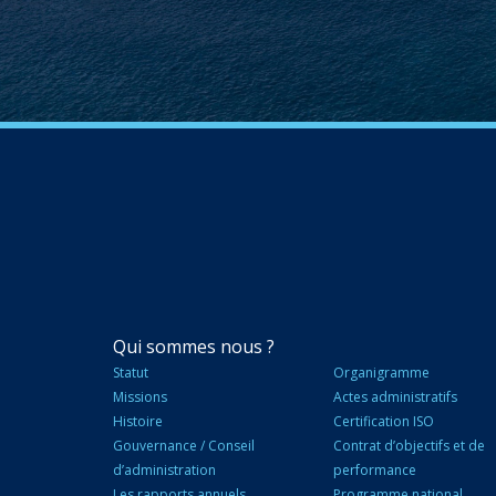
NAVIGATION
Qui sommes nous ?
PRINCIPALE
Statut
Organigramme
Missions
Actes administratifs
Histoire
Certification ISO
Gouvernance / Conseil
Contrat d’objectifs et de
d’administration
performance
Les rapports annuels
Programme national