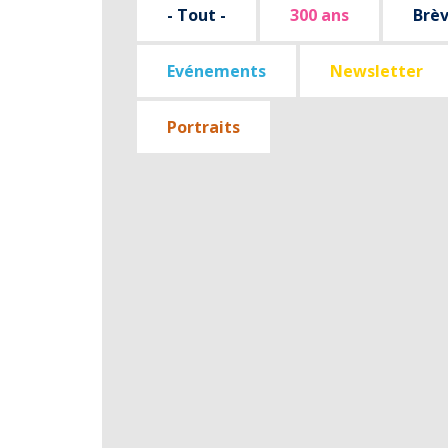
- Tout -
300 ans
Brè
Evénements
Newsletter
Portraits