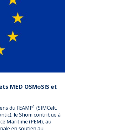
ojets MED OSMoSIS et
1
péens du FEAMP
(SIMCelt,
ic), le Shom contribue à
pace Maritime (PEM), au
nale en soutien au