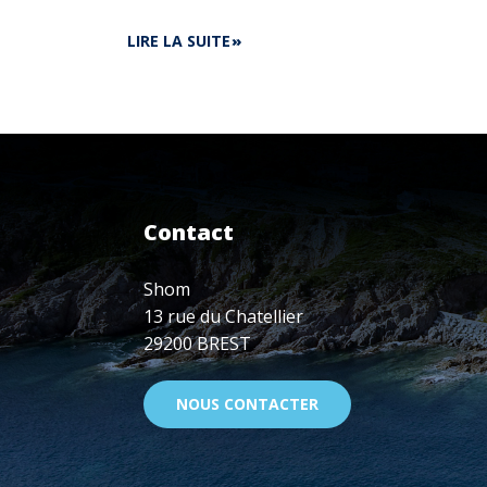
DE
LIRE LA SUITE
EUROPE
:
LE
SHOM
PARTENAIRE
DES
PROJETS
MED
Contact
OSMOSIS
ET
MSP
Shom
MED
13 rue du Chatellier
29200 BREST
NOUS CONTACTER