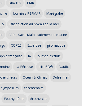
ot
DriX H-9
EMR
aphie
Journées REFMAR
Marégrahe
Co
Observation du niveau de la mer
er
PAPI ; Saint-Malo ; submersion marine
rgo
COP26
Expertise
géomatique
phie française
IA
journée d'étude
imoine
La Pérouse
Litto3D®
Nautic
 chercheurs
Océan & Climat
Outre-mer
symposium
tricentenaire
#bathymétrie
#recherche