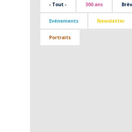
- Tout -
300 ans
Brè
Evénements
Newsletter
Portraits