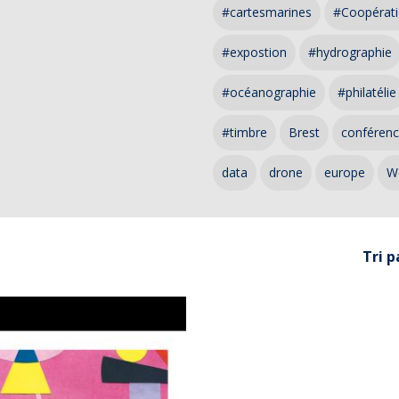
#cartesmarines
#Coopérati
#expostion
#hydrographie
#océanographie
#philatélie
#timbre
Brest
conféren
data
drone
europe
W
Tri p