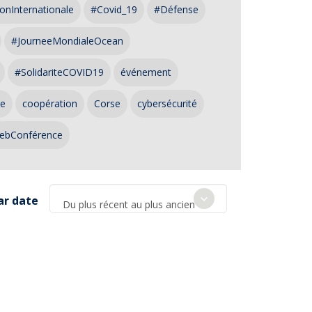
onInternationale
#Covid_19
#Défense
#JourneeMondialeOcean
#SolidariteCOVID19
événement
ce
coopération
Corse
cybersécurité
ebConférence
ar date
Du plus récent au plus ancien