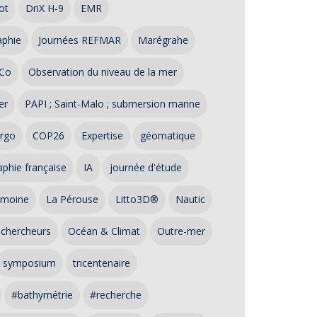
ot
DriX H-9
EMR
aphie
Journées REFMAR
Marégrahe
Co
Observation du niveau de la mer
er
PAPI ; Saint-Malo ; submersion marine
rgo
COP26
Expertise
géomatique
phie française
IA
journée d'étude
imoine
La Pérouse
Litto3D®
Nautic
 chercheurs
Océan & Climat
Outre-mer
symposium
tricentenaire
#bathymétrie
#recherche