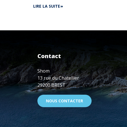
DE
LIRE LA SUITE
JOURNÉES
EUROPÉENNES
DU
PATRIMOINE,
19
ET
20
SEPT.
Contact
2020
Shom
13 rue du Chatellier
29200 BREST
NOUS CONTACTER