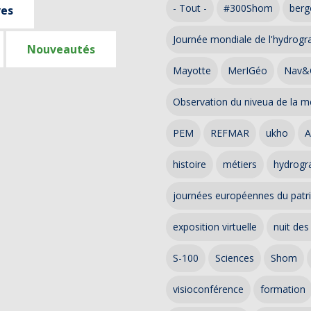
- Tout -
#300Shom
berg
ves
Journée mondiale de l'hydrogr
Nouveautés
Mayotte
MerIGéo
Nav&
Observation du niveua de la m
PEM
REFMAR
ukho
A
histoire
métiers
hydrogra
journées européennes du patr
exposition virtuelle
nuit des
S-100
Sciences
Shom
visioconférence
formation