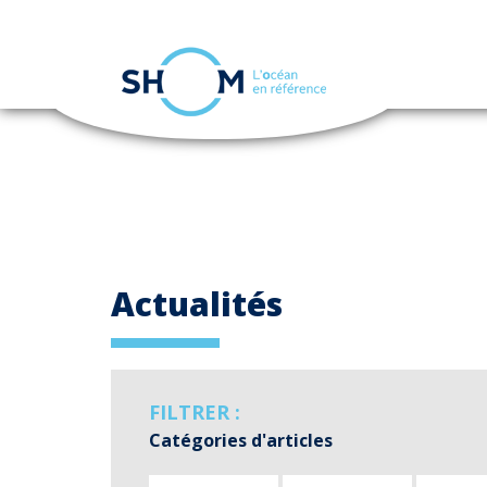
Panneau de gestion des cookies
Aller
au
contenu
principal
Actualités
FILTRER :
Catégories d'articles