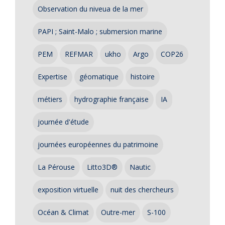
Observation du niveua de la mer
PAPI ; Saint-Malo ; submersion marine
PEM
REFMAR
ukho
Argo
COP26
Expertise
géomatique
histoire
métiers
hydrographie française
IA
journée d'étude
journées européennes du patrimoine
La Pérouse
Litto3D®
Nautic
exposition virtuelle
nuit des chercheurs
Océan & Climat
Outre-mer
S-100