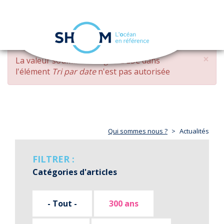
Panneau de gestion des cookies
Toggle
navigation
Aller
×
MESSAGE
La valeur soumise
changed DESC
dans
au
D'ERREUR
l'élément
Tri par date
n'est pas autorisée
contenu
principal
Qui sommes nous ?
Actualités
FILTRER :
Catégories d'articles
- Tout -
300 ans