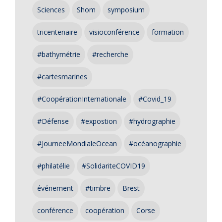
Sciences
Shom
symposium
tricentenaire
visioconférence
formation
#bathymétrie
#recherche
#cartesmarines
#CoopérationInternationale
#Covid_19
#Défense
#expostion
#hydrographie
#JourneeMondialeOcean
#océanographie
#philatélie
#SolidariteCOVID19
événement
#timbre
Brest
conférence
coopération
Corse