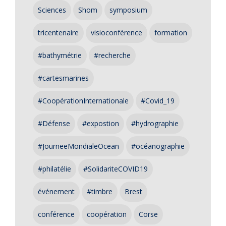
Sciences
Shom
symposium
tricentenaire
visioconférence
formation
#bathymétrie
#recherche
#cartesmarines
#CoopérationInternationale
#Covid_19
#Défense
#expostion
#hydrographie
#JourneeMondialeOcean
#océanographie
#philatélie
#SolidariteCOVID19
événement
#timbre
Brest
conférence
coopération
Corse