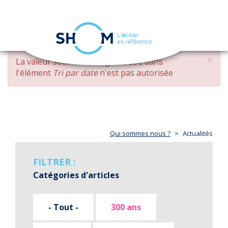
Panneau de gestion des cookies
Toggle
navigation
Aller
×
MESSAGE
La valeur soumise
changed DESC
dans
au
D'ERREUR
l'élément
Tri par date
n'est pas autorisée
contenu
principal
Qui sommes nous ?
Actualités
FILTRER :
Catégories d'articles
- Tout -
300 ans