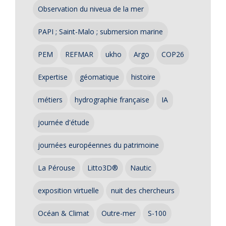
Observation du niveua de la mer
PAPI ; Saint-Malo ; submersion marine
PEM
REFMAR
ukho
Argo
COP26
Expertise
géomatique
histoire
métiers
hydrographie française
IA
journée d'étude
journées européennes du patrimoine
La Pérouse
Litto3D®
Nautic
exposition virtuelle
nuit des chercheurs
Océan & Climat
Outre-mer
S-100