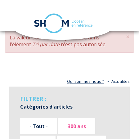
Panneau de gestion des cookies
Toggle
navigation
Aller
×
MESSAGE
La valeur soumise
changed DESC
dans
au
D'ERREUR
l'élément
Tri par date
n'est pas autorisée
contenu
principal
Qui sommes nous ?
Actualités
FILTRER :
Catégories d'articles
- Tout -
300 ans