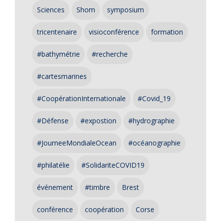
Sciences
Shom
symposium
tricentenaire
visioconférence
formation
#bathymétrie
#recherche
#cartesmarines
#CoopérationInternationale
#Covid_19
#Défense
#expostion
#hydrographie
#JourneeMondialeOcean
#océanographie
#philatélie
#SolidariteCOVID19
événement
#timbre
Brest
conférence
coopération
Corse