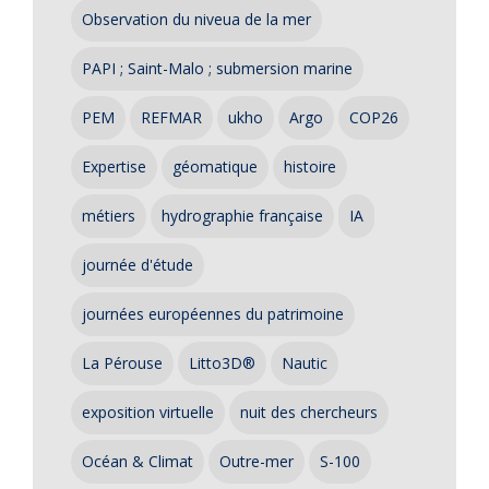
Observation du niveua de la mer
PAPI ; Saint-Malo ; submersion marine
PEM
REFMAR
ukho
Argo
COP26
Expertise
géomatique
histoire
métiers
hydrographie française
IA
journée d'étude
journées européennes du patrimoine
La Pérouse
Litto3D®
Nautic
exposition virtuelle
nuit des chercheurs
Océan & Climat
Outre-mer
S-100