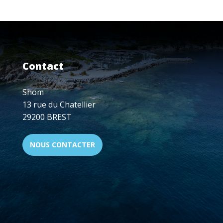
LA
MER
ET
DES
LITTORAUX
:
Contact
17-
19
JUILLET
Shom
2020
13 rue du Chatellier
29200 BREST
NOUS CONTACTER