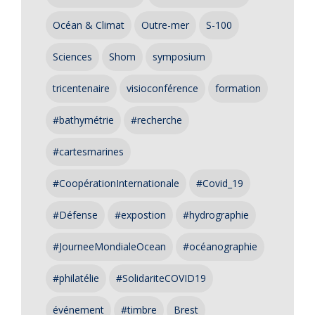
Océan & Climat
Outre-mer
S-100
Sciences
Shom
symposium
tricentenaire
visioconférence
formation
#bathymétrie
#recherche
#cartesmarines
#CoopérationInternationale
#Covid_19
#Défense
#expostion
#hydrographie
#JourneeMondialeOcean
#océanographie
#philatélie
#SolidariteCOVID19
événement
#timbre
Brest