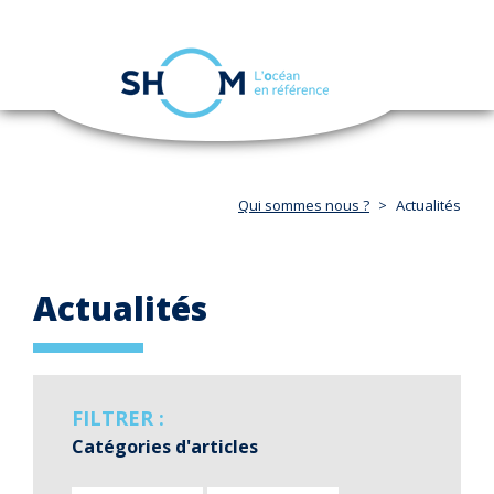
Panneau de gestion des cookies
Toggle
navigation
Aller
au
contenu
principal
Qui sommes nous ?
Actualités
Actualités
FILTRER :
Catégories d'articles